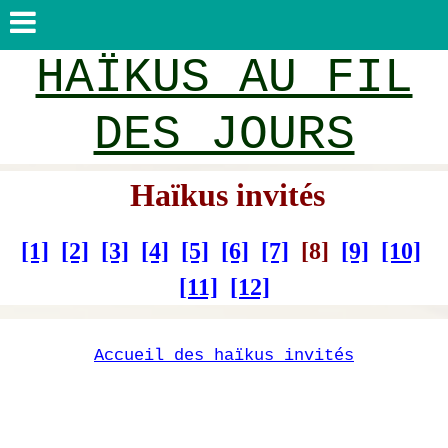
HAÏKUS AU FIL
DES JOURS
Haïkus invités
[1]
[2]
[3]
[4]
[5]
[6]
[7]
[8]
[9]
[10]
[11]
[12]
Accueil des haïkus invités