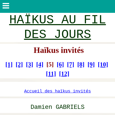
HAÏKUS AU FIL
DES JOURS
Haïkus invités
[1]
[2]
[3]
[4]
[5]
[6]
[7]
[8]
[9]
[10]
[11]
[12]
Accueil des haïkus invités
Damien GABRIELS