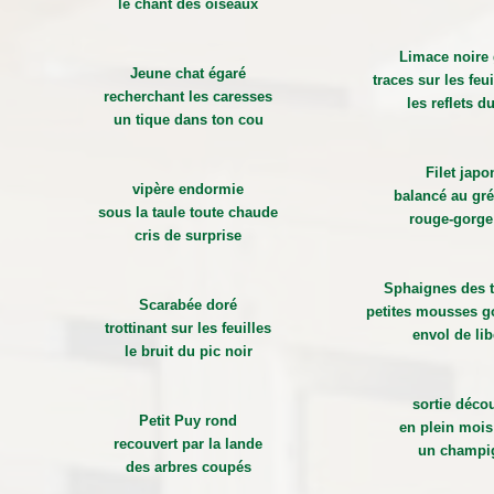
le chant des oiseaux
Limace noire 
Jeune chat égaré
traces sur les feu
recherchant les caresses
les reflets du
un tique dans ton cou
Filet japo
vipère endormie
balancé au gré
sous la taule toute chaude
rouge-gorge
cris de surprise
Sphaignes des t
Scarabée doré
petites mousses g
trottinant sur les feuilles
envol de lib
le bruit du pic noir
sortie déco
Petit Puy rond
en plein mois
recouvert par la lande
un champi
des arbres coupés