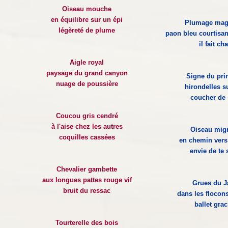
Oiseau mouche
en équilibre sur un épi
Plumage mag
légèreté de plume
paon bleu courtisan
il fait ch
Aigle royal
paysage du grand canyon
Signe du pri
nuage de poussière
hirondelles su
coucher de 
Coucou gris cendré
à l'aise chez les autres
Oiseau migr
coquilles cassées
en chemin vers 
envie de te 
Chevalier gambette
aux longues pattes rouge vif
Grues du 
bruit du ressac
dans les flocon
ballet gra
Tourterelle des bois