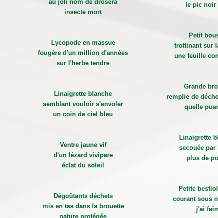
au joli nom de droséra
le pic noir
insecte mort
Petit bou
Lycopode en massue
trottinant sur 
fougère d'un million d'années
une feuille co
sur l'herbe tendre
Grande bro
Linaigrette blanche
remplie de déche
semblant vouloir s'envoler
quelle pua
un coin de ciel bleu
Linaigrette 
Ventre jaune vif
secouée par 
d'un lézard vivipare
plus de po
éclat du soleil
Petite bestiol
Dégoûtants déchets
courant sous n
mis en tas dans la brouette
j'ai fai
nature protégée