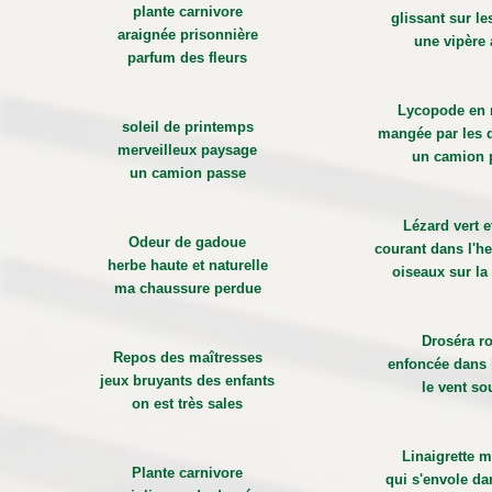
plante carnivore
glissant sur les
araignée prisonnière
une vipère 
parfum des fleurs
Lycopode en
soleil de printemps
mangée par les 
merveilleux paysage
un camion 
un camion passe
Lézard vert e
Odeur de gadoue
courant dans l'he
herbe haute et naturelle
oiseaux sur la
ma chaussure perdue
Droséra r
Repos des maîtresses
enfoncée dans 
jeux bruyants des enfants
le vent sou
on est très sales
Linaigrette m
Plante carnivore
qui s'envole da