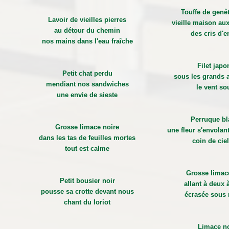
Touffe de genê
Lavoir de vieilles pierres
vieille maison aux
au détour du chemin
des cris d'e
nos mains dans l'eau fraîche
Filet japo
Petit chat perdu
sous les grands a
mendiant nos sandwiches
le vent sou
une envie de sieste
Perruque b
Grosse limace noire
une fleur s'envolan
dans les tas de feuilles mortes
coin de cie
tout est calme
Grosse limac
Petit bousier noir
allant à deux 
pousse sa crotte devant nous
écrasée sous 
chant du loriot
Limace no