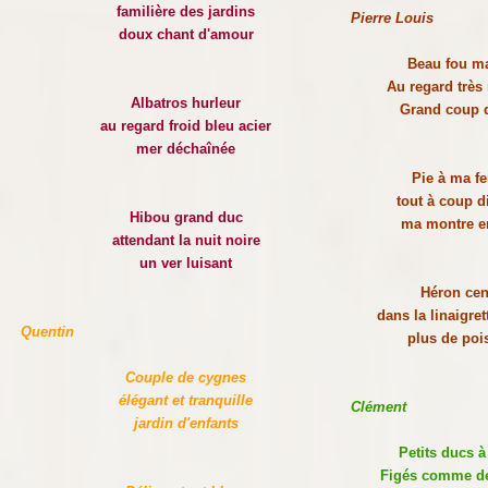
familière des jardins
Pierre Louis
doux chant d'amour
Beau fou m
Au regard très
Albatros hurleur
Grand coup d
au regard froid bleu acier
mer déchaînée
Pie à ma fe
tout à coup d
Hibou grand duc
ma montre e
attendant la nuit noire
un ver luisant
Héron ce
dans la linaigre
Quentin
plus de poi
Couple de cygnes
élégant et tranquille
Clément
jardin d'enfants
Petits ducs à 
Figés comme de