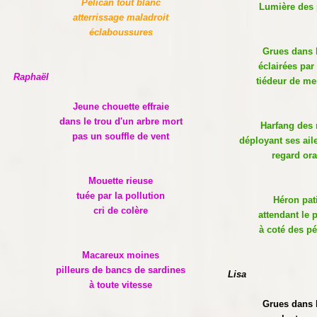
Pélican tout blanc
Lumière des 
atterrissage maladroit
éclaboussures
Grues dans l
éclairées par
Raphaël
tiédeur de me
Jeune chouette effraie
dans le trou d'un arbre mort
Harfang des 
pas un souffle de vent
déployant ses ail
regard or
Mouette rieuse
tuée par la pollution
Héron pat
cri de colère
attendant le 
à coté des p
Macareux moines
pilleurs de bancs de sardines
Lisa
à toute vitesse
Grues dans l