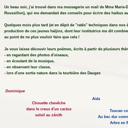
Un beau soir, j'ai trouvé dans ma messagerie un mail de Mme Marie-
Roussillon), qui me demandait des conseils pour écrire des haikus av
Quelques mois plus tard (et en dépit de "ratés" techniques dans nos é
production de ces jeunes haïjins, dont leur institutrice me dit combien
au point de ne plus vouloir faire que cela !
Je vous laisse découvir leurs poèmes, écrits à partir de plusieurs thè
- en regardant des photos d'oiseaux,
- en écoutant de la musique,
- en observant leur classe,
- lors d'une sortie nature dans la tourbière des Dauges
Dominique
Aida
Chouette chevêche
dans le creux d'un cactus
Toucan co
soleil au zénith
Au bec dur com
Arbre en f