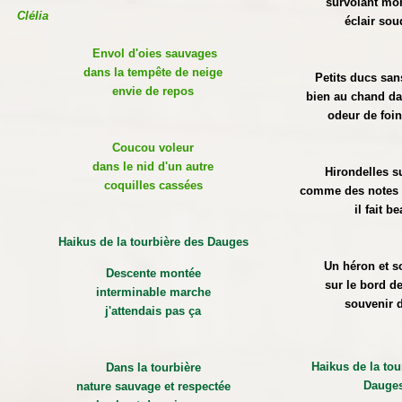
survolant mon
Clélia
éclair sou
Envol d'oies sauvages
dans la tempête de neige
Petits ducs san
envie de repos
bien au chand da
odeur de foi
Coucou voleur
dans le nid d'un autre
Hirondelles su
coquilles cassées
comme des notes
il fait b
Haikus de la tourbière des Dauges
Un héron et so
Descente montée
sur le bord de
interminable marche
souvenir d
j'attendais pas ça
Haikus de la tou
Dans la tourbière
Dauge
nature sauvage et respectée