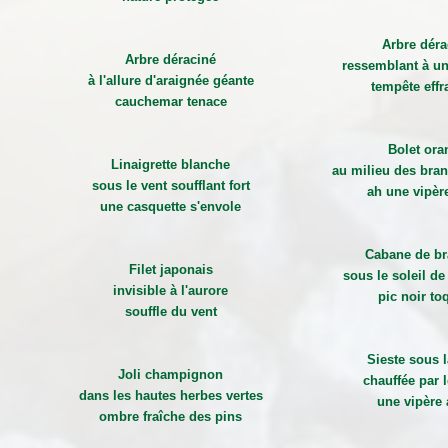
Arbre déra
Arbre déraciné
ressemblant à un
à l'allure d'araignée géante
tempête effr
cauchemar tenace
Bolet ora
Linaigrette blanche
au milieu des bra
sous le vent soufflant fort
ah une vipèr
une casquette s'envole
Cabane de b
Filet japonais
sous le soleil d
invisible à l'aurore
pic noir to
souffle du vent
Sieste sous l
Joli champignon
chauffée par l
dans les hautes herbes vertes
une vipère 
ombre fraîche des pins